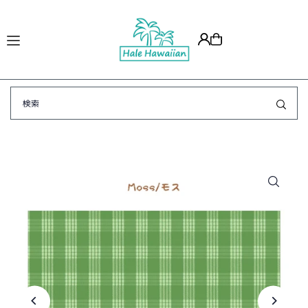
Translation missing: ja.accessibility.skip_to_text