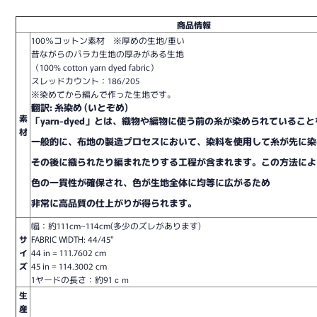
商品情報
100％コットン素材 ※厚めの生地/重い
昔ながらのパラカ生地の厚みがある生地
（100% cotton yarn dyed fabric）
スレッドカウント：186/205
※染めてから編んで作った生地です。
翻訳: 糸染め (いとぞめ)

素
「yarn-dyed」とは、織物や編物に使う前の糸が染められているこ
材
一般的に、布地の製造プロセスにおいて、染料を使用して糸が先に染
その後に織られたり編まれたりする工程が含まれます。この方法によ
色の一貫性が確保され、色が生地全体に均等に広がるため
非常に高品質の仕上がりが得られます。
幅：約111cm~114cm(多少のズレがあります)
サ
FABRIC WIDTH: 44/45"
イ
44 in = 111.7602 cm
ズ
45 in = 114.3002 cm
1ヤードの長さ：約91ｃｍ
生
産