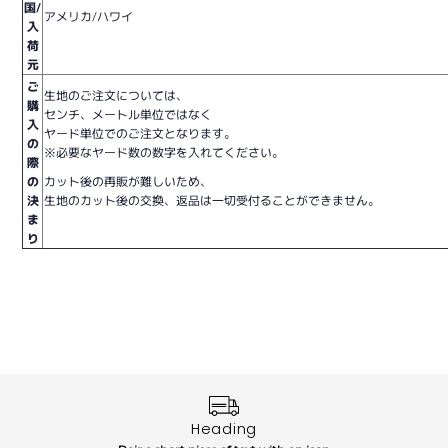
国/
アメリカ/ハワイ
入
荷
元
ご
生地のご注文については、
購
センチ、メートル単位ではなく
入
ヤード単位でのご注文となります。
の
※必要なヤード数の数字を入れてください。
際
の
カット後の再販が難しいため、
決
生地のカット後の交換、返品は一切受付ることができません。
ま
り
Heading