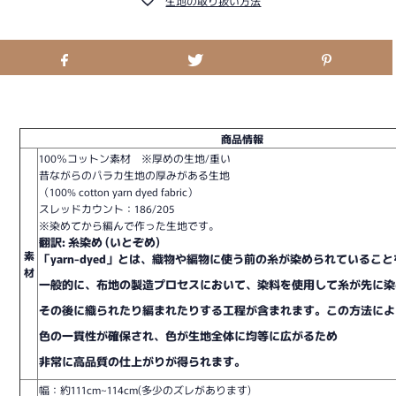
生地の取り扱い方法
商品情報
100％コットン素材 ※厚めの生地/重い
昔ながらのパラカ生地の厚みがある生地
（100% cotton yarn dyed fabric）
スレッドカウント：186/205
※染めてから編んで作った生地です。
翻訳: 糸染め (いとぞめ)

素
「yarn-dyed」とは、織物や編物に使う前の糸が染められているこ
材
一般的に、布地の製造プロセスにおいて、染料を使用して糸が先に染
その後に織られたり編まれたりする工程が含まれます。この方法によ
色の一貫性が確保され、色が生地全体に均等に広がるため
非常に高品質の仕上がりが得られます。
幅：約111cm~114cm(多少のズレがあります)