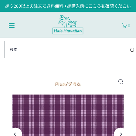
🌈＄280以上の注文で送料無料✈🌈
購入前にこちらを確認ください
0