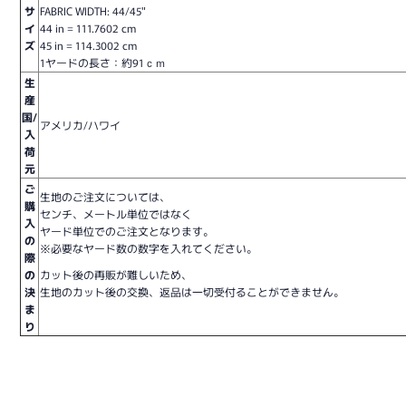
サ
FABRIC WIDTH: 44/45"
イ
44 in = 111.7602 cm
ズ
45 in = 114.3002 cm
1ヤードの長さ：約91ｃｍ
生
産
国/
アメリカ/ハワイ
入
荷
元
ご
生地のご注文については、
購
センチ、メートル単位ではなく
入
ヤード単位でのご注文となります。
の
※必要なヤード数の数字を入れてください。
際
の
カット後の再販が難しいため、
決
生地のカット後の交換、返品は一切受付ることができません。
ま
り